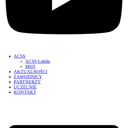
ACSS
ACSS Lublin
MSiT
AKTUALNOŚCI
ZAWODNICY
PARTNERZY
UCZELNIE
KONTAKT