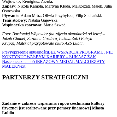
Wójtowicz, Remigiusz Zazula.
Zapasy:
Nikola Kamola, Martyna Kłoda, Małgorzata Małek, Julia
Ostrowska.
Pływanie:
Adam Mróz, Oliwia Przybylska, Filip Suchański.
Tenis stołowy:
Natalia Gajewska.
Wspinaczka sportowa:
Maria Szwed.
Foto: Bartłomiej Wójtowicz (na zdjęciu aktualności od lewej –
Jakub Chmiel, Zuzanna Gozdera, Łukasz Żak i Patryk
Krupa); Materiał przygotowało biuro AZS Lublin
.
Prev
Poprzednie aktualności
BEZ WSPARCIA PROGRAMU, NIE
KONTYNUOWAŁBYM KARIERY – ŁUKASZ ŻAK
Następne aktualności
BRĄZOWY MEDAL MAŁGORZATY
MAŁEK
Next
PARTNERZY STRATEGICZNI
Zadanie w zakresie wspierania i upowszechniania kultury
fizycznej jest realizowane przy pomocy finansowej Miasta
Lublin