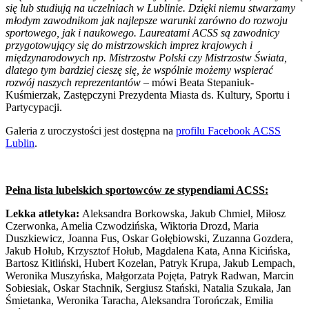
się lub studiują na uczelniach w Lublinie. Dzięki niemu stwarzamy
młodym zawodnikom jak najlepsze warunki zarówno do rozwoju
sportowego, jak i naukowego. Laureatami ACSS są zawodnicy
przygotowujący się do mistrzowskich imprez krajowych i
międzynarodowych np. Mistrzostw Polski czy Mistrzostw Świata,
dlatego tym bardziej cieszę się, że wspólnie możemy wspierać
rozwój naszych reprezentantów
– mówi Beata Stepaniuk-
Kuśmierzak, Zastępczyni Prezydenta Miasta ds. Kultury, Sportu i
Partycypacji.
Galeria z uroczystości jest dostępna na
profilu Facebook ACSS
Lublin
.
Pełna lista lubelskich sportowców ze stypendiami ACSS:
Lekka atletyka:
Aleksandra Borkowska, Jakub Chmiel, Miłosz
Czerwonka, Amelia Czwodzińska, Wiktoria Drozd, Maria
Duszkiewicz, Joanna Fus, Oskar Gołębiowski, Zuzanna Gozdera,
Jakub Hołub, Krzysztof Hołub, Magdalena Kata, Anna Kicińska,
Bartosz Kitliński, Hubert Kozelan, Patryk Krupa, Jakub Lempach,
Weronika Muszyńska, Małgorzata Pojęta, Patryk Radwan, Marcin
Sobiesiak, Oskar Stachnik, Sergiusz Stański, Natalia Szukała, Jan
Śmietanka, Weronika Taracha, Aleksandra Torończak, Emilia